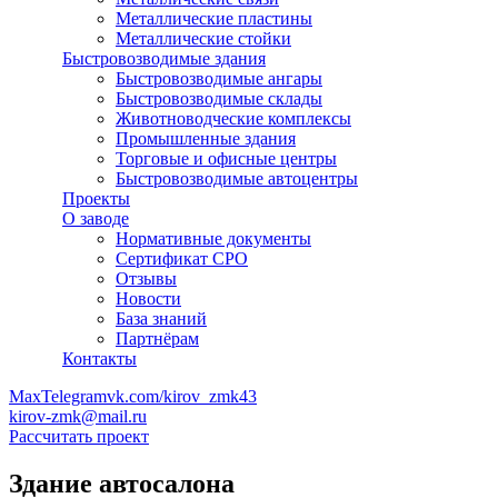
Металлические пластины
Металлические стойки
Быстровозводимые здания
Быстровозводимые ангары
Быстровозводимые склады
Животноводческие комплексы
Промышленные здания
Торговые и офисные центры
Быстровозводимые автоцентры
Проекты
О заводе
Нормативные документы
Сертификат СРО
Отзывы
Новости
База знаний
Партнёрам
Контакты
Max
Telegram
vk.com/kirov_zmk43
kirov-zmk@mail.ru
Рассчитать проект
Здание автосалона