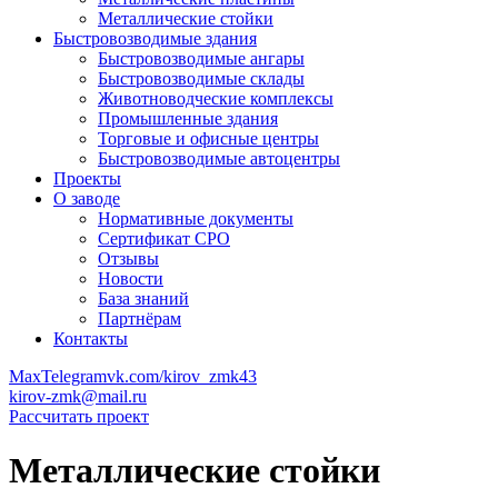
Металлические стойки
Быстровозводимые здания
Быстровозводимые ангары
Быстровозводимые склады
Животноводческие комплексы
Промышленные здания
Торговые и офисные центры
Быстровозводимые автоцентры
Проекты
О заводе
Нормативные документы
Сертификат СРО
Отзывы
Новости
База знаний
Партнёрам
Контакты
Max
Telegram
vk.com/kirov_zmk43
kirov-zmk@mail.ru
Рассчитать проект
Металлические стойки