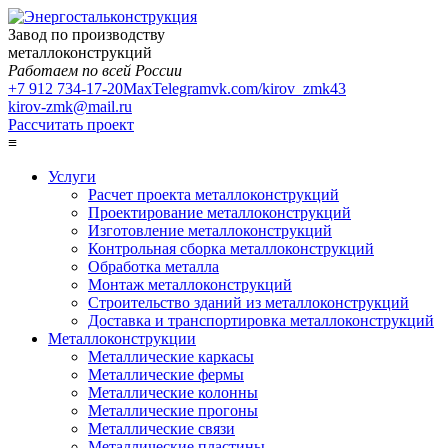
Завод по производству
металлоконструкций
Работаем по всей России
+7 912 734-17-20
Max
Telegram
vk.com/kirov_zmk43
kirov-zmk@mail.ru
Рассчитать проект
≡
Услуги
Расчет проекта металлоконструкций
Проектирование металлоконструкций
Изготовление металлоконструкций
Контрольная сборка металлоконструкций
Обработка металла
Монтаж металлоконструкций
Строительство зданий из металлоконструкций
Доставка и транспортировка металлоконструкций
Металлоконструкции
Металлические каркасы
Металлические фермы
Металлические колонны
Металлические прогоны
Металлические связи
Металлические пластины