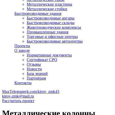
Металлические пластины
Металлические стойки
Быстровозводимые здания
Быстровозводимые ангары
Быстровозводимые склады
Животноводческие комплексы
Промышленные здания
Торговые и офисные центры
Быстровозводимые автоцентры
Проекты
О заводе
Нормативные документы
Сертификат СРО
Отзывы
Новости
База знаний
Партнёрам
Контакты
Max
Telegram
vk.com/kirov_zmk43
kirov-zmk@mail.ru
Рассчитать проект
Металлические колонны