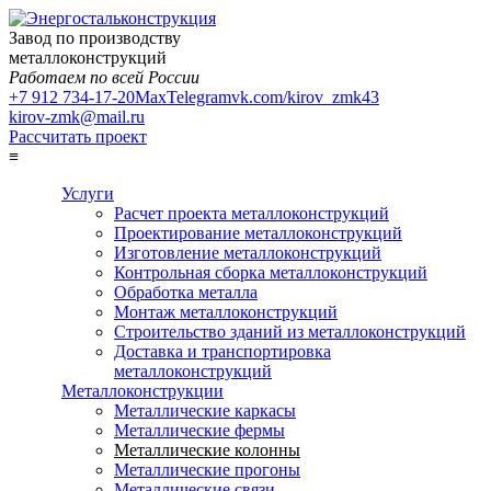
Завод по производству
металлоконструкций
Работаем по всей России
+7 912 734-17-20
Max
Telegram
vk.com/kirov_zmk43
kirov-zmk@mail.ru
Рассчитать проект
≡
Услуги
Расчет проекта металлоконструкций
Проектирование металлоконструкций
Изготовление металлоконструкций
Контрольная сборка металлоконструкций
Обработка металла
Монтаж металлоконструкций
Строительство зданий из металлоконструкций
Доставка и транспортировка
металлоконструкций
Металлоконструкции
Металлические каркасы
Металлические фермы
Металлические колонны
Металлические прогоны
Металлические связи