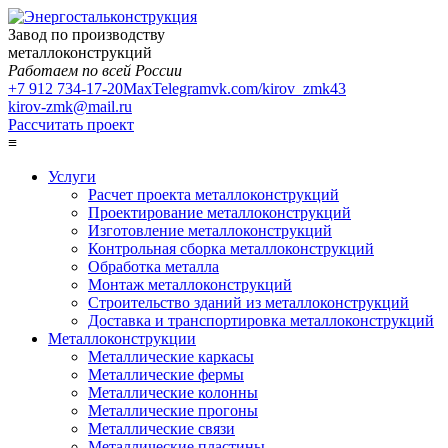
Завод по производству
металлоконструкций
Работаем по всей России
+7 912 734-17-20
Max
Telegram
vk.com/kirov_zmk43
kirov-zmk@mail.ru
Рассчитать проект
≡
Услуги
Расчет проекта металлоконструкций
Проектирование металлоконструкций
Изготовление металлоконструкций
Контрольная сборка металлоконструкций
Обработка металла
Монтаж металлоконструкций
Строительство зданий из металлоконструкций
Доставка и транспортировка металлоконструкций
Металлоконструкции
Металлические каркасы
Металлические фермы
Металлические колонны
Металлические прогоны
Металлические связи
Металлические пластины