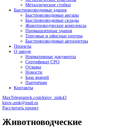
Металлические стойки
Быстровозводимые здания
Быстровозводимые ангары
Быстровозводимые склады
Животноводческие комплексы
Промышленные здания
Торговые и офисные центры
Быстровозводимые автоцентры
Проекты
О заводе
Нормативные документы
Сертификат СРО
Отзывы
Новости
База знаний
Партнёрам
Контакты
Max
Telegram
vk.com/kirov_zmk43
kirov-zmk@mail.ru
Рассчитать проект
Животноводческие